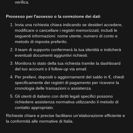
verifica.
Processo per l'accesso o la correzione dei dati
Invia una richiesta chiara indicando se desideri accedere,
modificare o cancellare i registri memorizzati; includi le
seguenti informazioni: nome utente, numero di conto e
metodo di risposta preferito.
Il team di supporto confermerà la tua identità e indicherà
eventuali documenti aggiuntivi richiesti.
Monitora lo stato della tua richiesta tramite la dashboard
del tuo account o il follow-up via email.
Per prelievi, depositi o aggiornamenti del saldo in €, chiedi
specificamente dei registri di pagamento per ricevere la
cronologia delle transazioni o assistenza.
Gli utenti di italiano con diritti legali specifici possono
richiedere assistenza normativa utilizzando il metodo di
contatto appropriato.
Richieste chiare e precise facilitano un'elaborazione efficiente e
la conformità alle normative di Italia.