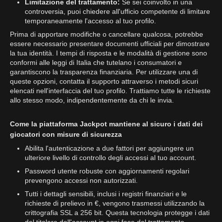
Limitazione del trattamento:
Se sei coinvolto in una
controversia, puoi chiedere all'ufficio competente di limitare
temporaneamente l'accesso al tuo profilo.
Prima di apportare modifiche o cancellare qualcosa, potrebbe
essere necessario presentare documenti ufficiali per dimostrare
la tua identità. I tempi di risposta e le modalità di gestione sono
conformi alle leggi di Italia che tutelano i consumatori e
garantiscono la trasparenza finanziaria. Per utilizzare una di
queste opzioni, contatta il supporto attraverso i metodi sicuri
elencati nell'interfaccia del tuo profilo. Trattiamo tutte le richieste
allo stesso modo, indipendentemente da chi le invia.
Come la piattaforma Jackpot mantiene al sicuro i dati dei
giocatori con misure di sicurezza
Abilita l'autenticazione a due fattori per aggiungere un
ulteriore livello di controllo degli accessi al tuo account.
Password utente robuste con aggiornamenti regolari
prevengono accessi non autorizzati.
Tutti i dettagli sensibili, inclusi i registri finanziari e le
richieste di prelievo in €, vengono trasmessi utilizzando la
crittografia SSL a 256 bit. Questa tecnologia protegge i dati
del titolare dell'account in ogni fase del trattamento.