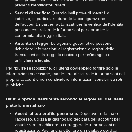
presenti identificatori diretti.
Servizi di verifica:
Quando invii prove di identità o
indirizzo, in particolare durante la configurazione
dell'account, i partner autorizzati per la verifica dell'identità
possono controllare le informazioni per garantire la
conformità alle leggi di Italia.
Autorità di legge:
Le agenzie governative possono
richiedere informazioni di registrazione o registri delle
transazioni se la legge lo richiede per un'indagine o
un'inchiesta legale.
Per ridurre l'esposizione, gli utenti dovrebbero fornire solo le
informazioni necessarie, mantenere al sicuro le informazioni del
proprio account e non condividere informazioni sensibili su reti
pubbliche.
Diritti e opzioni dell'utente secondo le regole sui dati della
piattaforma italiano
Accedi al tuo profilo personale:
Dopo aver effettuato
l'accesso, utilizza la dashboard dedicata dell'account per
visualizzare, modificare o correggere le informazioni di
registrazione. Puoi anche ottenere un riepilogo dei dati