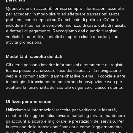
Quando crei un account, fornisci sempre informazioni accurate
per accedervi in modo sicuro ed effettuare transazioni senza
problemi, come depositi su € o richieste di prelievo. Ciò può
includere il tuo nome completo, indirizzo di casa, data di nascita
e dettagli di pagamento. Raccogliamo dati quando ti registri,
verifichi il tuo profilo, contatti il supporto clienti o partecipi ad
attività promozionali.
Modalità di raccolta dei dati
Gli utenti possono inserire informazioni direttamente e i registri
tecnici possono analizzare l'uso dei dispositivi, la navigazione
web e le comunicazioni tramite chat live o email. I cookie e altre
tecnologie di tracciamento monitorano la navigazione web per
adattare le funzionalità del sito alle esigenze di ciascun utente.
Utilizzo per uno scopo
Utilizziamo le informazioni raccolte per verificare le identità,
rispettare la legge in Italia, inviare marketing mirato, mantenere
gli account al sicuro e migliorare le prestazioni del servizio. Per
la gestione delle transazioni finanziarie come l'aggiornamento
del saldo in €, le informazioni di pagamento vengono conservate