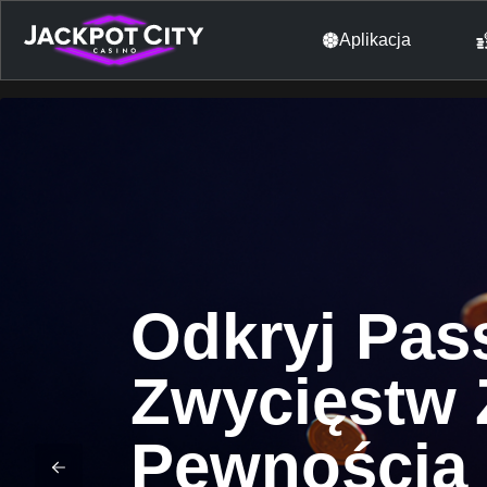
Aplikacja
Odkryj Pas
Zwycięstw 
Pewnością