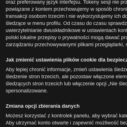
oraz preferowany język interfejsu. Tokeny sesji nie p
powiązane z kontem przechowujemy w sposób chroniący
transakcji osobom trzecim i nie wykorzystujemy ich d
śledzące w menu profilu. Od czasu do czasu sprawdza
uwierzytelnianie dwuskładnikowe w ustawieniach konta
polski lokalne przepisy o prywatności mogą dawać pr
zarządzaniu przechowywanymi plikami przeglądarki, s
Jak zmienić ustawienia plików cookie dla bezpiec
Aby lepiej chronić informacje, zmień ustawienia śled
śledzenie stron trzecich, ale pozostaw włączone eleme
śledzących stron trzecich lub włączenie opcji „Nie ś
spersonalizowane.
Zmiana opcji zbierania danych
Możesz korzystać z kontrolek panelu, aby wybrać kat
Aby utrzymać konto otwarte i zapewnić możliwość bez