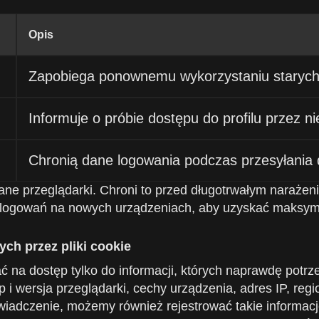
Opis
Zapobiega ponownemu wykorzystaniu starych
Informuje o próbie dostępu do profilu przez 
Chronią dane logowania podczas przesyłania
ane przeglądarki. Chroni to przed długotrwałym naraże
a logowań na nowych urządzeniach, aby uzyskać maksym
ch przez pliki cookie
na dostęp tylko do informacji, których naprawdę potrzebu
 typ i wersja przeglądarki, cechy urządzenia, adres IP, re
świadczenie, możemy również rejestrować takie informacj