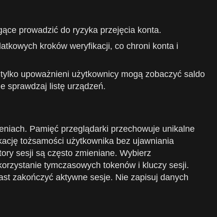
ące prowadzić do ryzyka przejęcia konta.
kowych kroków weryfikacji, co chroni konta i
 tylko upoważnieni użytkownicy mogą zobaczyć saldo
e sprawdzaj listę urządzeń.
zeniach. Pamięć przeglądarki przechowuje unikalne
kację tożsamości użytkownika bez ujawniania
ory sesji są często zmieniane. Wybierz
rzystanie tymczasowych tokenów i kluczy sesji.
st zakończyć aktywne sesje. Nie zapisuj danych