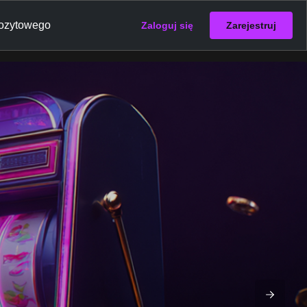
ozytowego
Zaloguj się
Zarejestruj