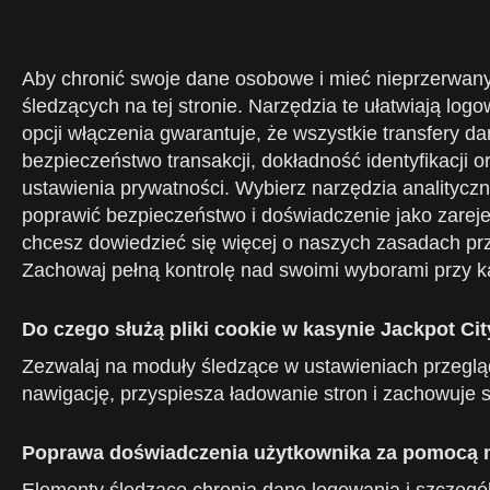
Aby chronić swoje dane osobowe i mieć nieprzerwany 
śledzących na tej stronie. Narzędzia te ułatwiają log
opcji włączenia gwarantuje, że wszystkie transfery
bezpieczeństwo transakcji, dokładność identyfikacji 
ustawienia prywatności. Wybierz narzędzia analityczn
poprawić bezpieczeństwo i doświadczenie jako zarejes
chcesz dowiedzieć się więcej o naszych zasadach prz
Zachowaj pełną kontrolę nad swoimi wyborami przy ka
Do czego służą pliki cookie w kasynie Jackpot Cit
Zezwalaj na moduły śledzące w ustawieniach przegląd
nawigację, przyspiesza ładowanie stron i zachowuje 
Poprawa doświadczenia użytkownika za pomocą