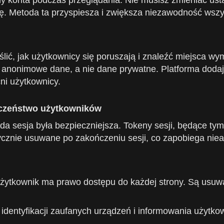
y konta podczas przeglądania. Nie musisz zmieniać usta
ę. Metoda ta przyspiesza i zwiększa niezawodność wszyst
lić, jak użytkownicy się poruszają i znaleźć miejsca wy
anonimowe dane, a nie dane prywatne. Platforma dodaje
cni użytkownicy.
eczeństwo użytkowników
żda sesja była bezpieczniejsza. Tokeny sesji, będące t
tycznie usuwane po zakończeniu sesji, co zapobiega n
żytkownik ma prawo dostępu do każdej strony. Są usuwa
dentyfikacji zaufanych urządzeń i informowania użytko