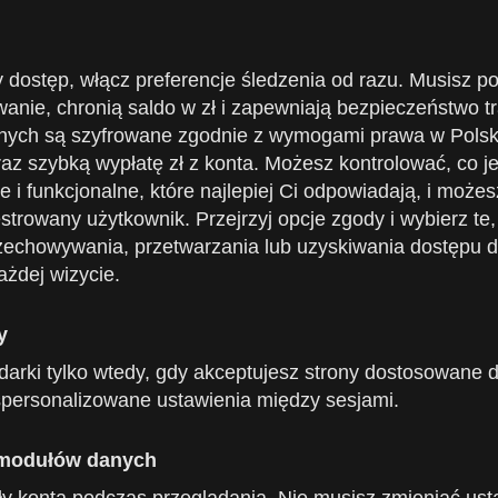
dostęp, włącz preferencje śledzenia od razu. Musisz pot
owanie, chronią saldo w zł i zapewniają bezpieczeństwo tr
 danych są szyfrowane zgodnie z wymogami prawa w Pols
oraz szybką wypłatę zł z konta. Możesz kontrolować, co j
e i funkcjonalne, które najlepiej Ci odpowiadają, i mo
trowany użytkownik. Przejrzyj opcje zgody i wybierz te, 
echowywania, przetwarzania lub uzyskiwania dostępu do 
żdej wizycie.
y
arki tylko wtedy, gdy akceptujesz strony dostosowane do
spersonalizowane ustawienia między sesjami.
 modułów danych