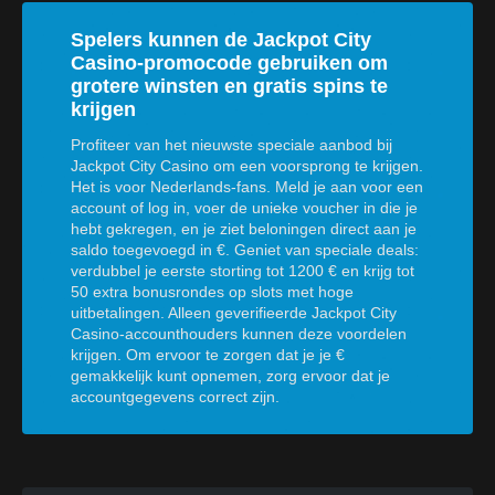
Spelers kunnen de Jackpot City
Casino-promocode gebruiken om
grotere winsten en gratis spins te
krijgen
Profiteer van het nieuwste speciale aanbod bij
Jackpot City Casino om een voorsprong te krijgen.
Het is voor Nederlands-fans. Meld je aan voor een
account of log in, voer de unieke voucher in die je
hebt gekregen, en je ziet beloningen direct aan je
saldo toegevoegd in €. Geniet van speciale deals:
verdubbel je eerste storting tot 1200 € en krijg tot
50 extra bonusrondes op slots met hoge
uitbetalingen. Alleen geverifieerde Jackpot City
Casino-accounthouders kunnen deze voordelen
krijgen. Om ervoor te zorgen dat je je €
gemakkelijk kunt opnemen, zorg ervoor dat je
accountgegevens correct zijn.