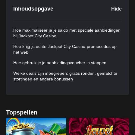
Inhoudsopgave
Hide
Hoe maximaliseer je je saldo met speciale aanbiedingen
bij Jackpot City Casino
Hoe krijg je echte Jackpot City Casino-promocodes op
het web
Hoe gebruik je je aanbiedingsvoucher in stappen
Welke deals zijn inbegrepen: gratis ronden, gematchte
stortingen en andere bonussen
Gratis ronden en multipliers
Toernooien en loyaliteitsbeloningen
Geschiktheidscriteria voor Jackpot City Casino-
Topspellen
promotiecodes
Minimale leeftijdseis