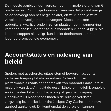
De meeste aanbiedingen vereisen een minimale storting van €
om te werken. Sommige bonussen vereisen dat je geld aan je
saldo toevoegt aan het begin of later, en ze kunnen je zelfs
vertellen hoeveel je moet toevoegen. Meestal moeten
gebruikers kwalificerende inzetten plaatsen op in aanmerking
komende spellen voordat ze hun voordelen kunnen krijgen. Als
je deze stappen niet volgt, kun je niet deelnemen aan het
lopende promotionele evenement.
Accountstatus en naleving van
beleid
Spelers met geschorste, uitgesloten of bevroren accounts
verliezen toegang tot alle incentives. Schending van
platformbeleid (zoals het aanmaken van meerdere accounts of
misbruik van deals) maakt de geschiktheid onmiddellijk ongeldig
en kan leiden tot accountbeperking of gesloten toegang.
Gebruikers uit Nederlands moeten de huidige vereisten
zorgvuldig lezen elke keer dat Jackpot City Casino een nieuw
aanbod aankondigt. Dit komt omdat de vereisten kunnen