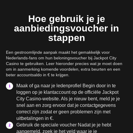
Hoe gebruik je je
aanbiedingsvoucher in
stappen
Een gestroomlijnde aanpak maakt het gemakkelijk voor
Nederlands-fans om hun beloningsvoucher bij Jackpot City
Casino te gebruiken. Leer hieronder precies wat je moet doen
om in aanmerking komende voordelen, extra beurten en een
beter accountsaldo in € te krijgen.
Maak of ga naar je ledenprofiel Begin door in te
loggen op je klantaccount op de officiële Jackpot
City Casino-website. Als je nieuw bent, meld je je
snel aan en zorg ervoor dat je contactgegevens
correct zijn zodat er geen problemen zijn met
uitbetalingen in €.
Gebruik de speciale voucher Nadat je je hebt
aangemeld, zoek je het veld waar je je