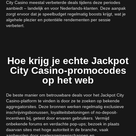
City Casino meestal verbeterde deals tijdens deze periodes
aanbiedt – landelijk en voor Nederlands-klanten. Deze aanpak
zorgt ervoor dat je speelbudget regelmatig boosts krijgt, wat je
algehele plezier en potentiële rendementen per sessie
verbetert.
Hoe krijg je echte Jackpot
City Casino-promocodes
op het web
De beste manier om betrouwbare deals voor het Jackpot City
Casino-platform te vinden is door ze te zoeken op bekende
aggregatorsites. Deze bronnen werken regelmatig exclusieve
inschrijvingsbonussen, loyaliteitsbeloningen of no-deposit-
incentives bij, getest door ervaren gebruikers. Vermijd
onbekende forums en verdachte pop-ups; bezoek in plaats
daarvan sites met hoge autoriteit in de branche, vaak
aanbevolen door spelersgemeenschappen en