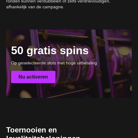
ronden kunnen verdubbelen of zelfs verdrievoudigen,
afhankelijk van de campagne.
50 gratis spins
Op geselecteerde slots met hoge uitbetaling
Nu activeren
Toernooien en