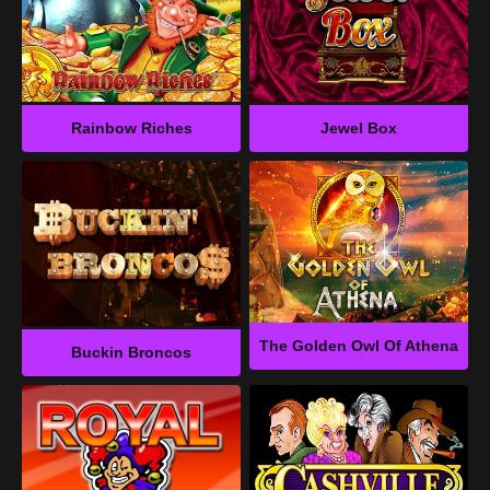
Registratiestatus
Geografische beperkingen
Vereisten voor stortingen en activiteiten
Accountstatus en naleving van beleid
Rainbow Riches
Jewel Box
Waarop je moet inzetten wanneer je promocodes
gebruikt
Hoe haal je het meeste uit je gratis speelbeloningen
Hoe houd je nieuwe en lopende tijdelijke promoties bij
Problemen met veelvoorkomende
promocodeproblemen oplossen
The Golden Owl Of Athena
Buckin Broncos