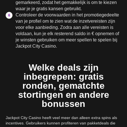
gemarkeerd, zodat het gemakkelijk is om te kiezen
waar je je gratis kansen gebruikt.
Controleer de voorwaarden in het promotiegedeelte
van je profiel om te zien wat de inzetvereisten zijn
voor elke aanbieding. Zodra aan alle vereisten is
voldaan, kun je elk resterend saldo in € opnemen of
je winsten gebruiken om meer spellen te spelen bij
Jackpot City Casino.
Welke deals zijn
inbegrepen: gratis
ronden, gematchte
stortingen en andere
bonussen
Jackpot City Casino heeft veel meer dan alleen extra spins als
incentives. Gebruikers kunnen profiteren van pakketdeals die