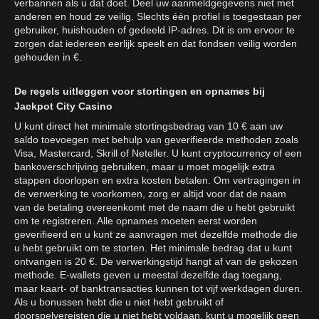
verbannen als u dat doet. Deel uw aanmeldgegevens niet met
anderen en houd ze veilig. Slechts één profiel is toegestaan per
gebruiker, huishouden of gedeeld IP-adres. Dit is om ervoor te
zorgen dat iedereen eerlijk speelt en dat fondsen veilig worden
gehouden in €.
De regels uitleggen voor stortingen en opnames bij
Jackpot City Casino
U kunt direct het minimale stortingsbedrag van 10 € aan uw
saldo toevoegen met behulp van geverifieerde methoden zoals
Visa, Mastercard, Skrill of Neteller. U kunt cryptocurrency of een
bankoverschrijving gebruiken, maar u moet mogelijk extra
stappen doorlopen en extra kosten betalen. Om vertragingen in
de verwerking te voorkomen, zorg er altijd voor dat de naam
van de betaling overeenkomt met de naam die u hebt gebruikt
om te registreren. Alle opnames moeten eerst worden
geverifieerd en u kunt ze aanvragen met dezelfde methode die
u hebt gebruikt om te storten. Het minimale bedrag dat u kunt
ontvangen is 20 €. De verwerkingstijd hangt af van de gekozen
methode. E-wallets geven u meestal dezelfde dag toegang,
maar kaart- of banktransacties kunnen tot vijf werkdagen duren.
Als u bonussen hebt die u niet hebt gebruikt of
doorspelvereisten die u niet hebt voldaan, kunt u mogelijk geen