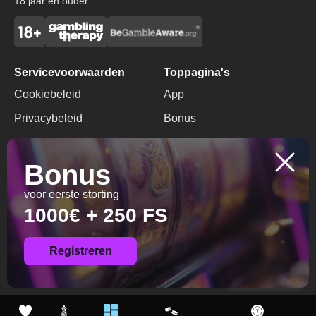
18 jaar en ouder.
Servicevoorwaarden
Toppagina's
Cookiebeleid
App
Privacybeleid
Bonus
Algemene voorwaarden
Promotiecode
Bonus
Verantwoord Gokken
Geen Stortingsbonus
voor eerste storting
Contacten
1000€ + 250 FS
+356 63 128175
info@jackpotcitycasino.io
Registreren
© 2026 All Rights
Reserved.