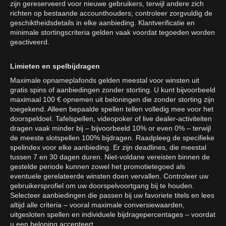
zijn gereserveerd voor nieuwe gebruikers, terwijl andere zich
richten op bestaande accounthouders; controleer zorgvuldig de
geschiktheidsdetails in elke aanbieding. Klantverificatie en
minimale stortingscriteria gelden vaak voordat tegoeden worden
geactiveerd.
Limieten en spelbijdragen
Maximale opnameplafonds gelden meestal voor winsten uit
gratis spins of aanbiedingen zonder storting. U kunt bijvoorbeeld
maximaal 100 € opnemen uit beloningen die zonder storting zijn
toegekend. Alleen bepaalde spellen tellen volledig mee voor het
doorspeldoel. Tafelspellen, videopoker of live dealer-activiteiten
dragen vaak minder bij – bijvoorbeeld 10% or even 0% – terwijl
de meeste slotspellen 100% bijdragen. Raadpleeg de specifieke
spelindex voor elke aanbieding. Er zijn deadlines, die meestal
tussen 7 en 30 dagen duren. Niet-voldane vereisten binnen de
gestelde periode kunnen zowel het promotietegoed als
eventuele gerelateerde winsten doen vervallen. Controleer uw
gebruikersprofiel om uw doorspelvoortgang bij te houden.
Selecteer aanbiedingen die passen bij uw favoriete titels en lees
altijd alle criteria – vooral maximale conversiewaarden,
uitgesloten spellen en individuele bijdragepercentages – voordat
u een beloning accepteert.