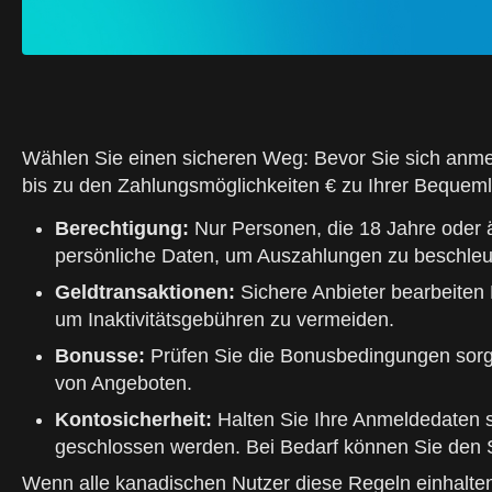
Wählen Sie einen sicheren Weg: Bevor Sie sich anme
bis zu den Zahlungsmöglichkeiten € zu Ihrer Bequemli
Berechtigung:
Nur Personen, die 18 Jahre oder äl
persönliche Daten, um Auszahlungen zu beschleu
Geldtransaktionen:
Sichere Anbieter bearbeiten 
um Inaktivitätsgebühren zu vermeiden.
Bonusse:
Prüfen Sie die Bonusbedingungen sorgfä
von Angeboten.
Kontosicherheit:
Halten Sie Ihre Anmeldedaten s
geschlossen werden. Bei Bedarf können Sie den S
Wenn alle kanadischen Nutzer diese Regeln einhalten