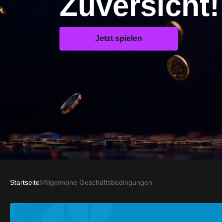
Zuversicht!
Jetzt spielen
Startseite
Allgemeine Geschäftsbedingungen