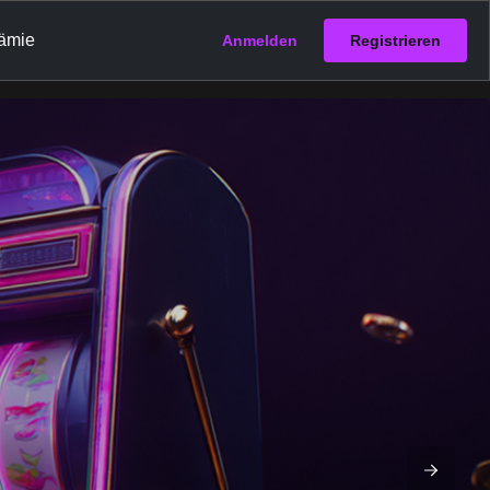
rämie
Anmelden
Registrieren