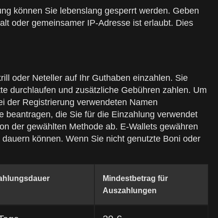
ndlung können Sie lebenslang gesperrt werden. Geben
halt oder gemeinsamer IP-Adresse ist erlaubt. Dies
ill oder Neteller auf Ihr Guthaben einzahlen. Sie
te durchlaufen und zusätzliche Gebühren zahlen. Um
bei der Registrierung verwendeten Namen
e beantragen, die Sie für die Einzahlung verwendet
von der gewählten Methode ab. E-Wallets gewähren
e dauern können. Wenn Sie nicht genutzte Boni oder
ahlungsdauer
Mindestbetrag für
Auszahlungen