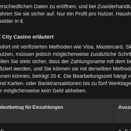
t unterschiedlichen Daten zu eröffnen, und bei Zuwiderha
hren Sie sie sicher auf. Nur ein Profil pro Nutzer, Haus
elder in €.
City Casino erläutert
rt mit verifizierten Methoden wie Visa, Mastercard, Skr
zen, müssen jedoch möglicherweise zusätzliche Schrit
llen Sie stets sicher, dass der Zahlungsname mit dem 
iziert werden, und Sie können sie mit derselben Method
men können, beträgt 20 €. Die Bearbeitungszeit hängt 
end Karten- oder Banktransaktionen bis zu fünf Werktag
ie möglicherweise kein Geld abheben.
destbetrag für Einzahlungen
Ausz