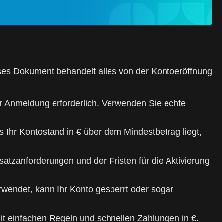
ses Dokument behandelt alles von der Kontoeröffnung
der Anmeldung erforderlich. Verwenden Sie echte
 Ihr Kontostand in € über dem Mindestbetrag liegt,
satzanforderungen und der Fristen für die Aktivierung
wendet, kann Ihr Konto gesperrt oder sogar
it einfachen Regeln und schnellen Zahlungen in €.