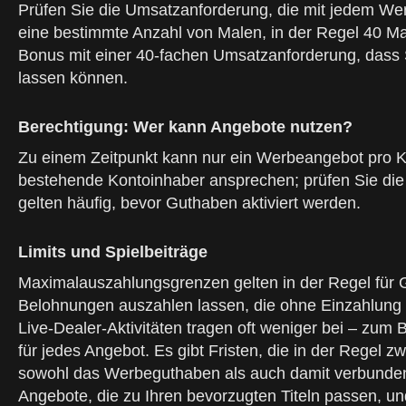
Prüfen Sie die Umsatzanforderung, die mit jedem Wer
eine bestimmte Anzahl von Malen, in der Regel 40 Ma
Bonus mit einer 40-fachen Umsatzanforderung, dass 
lassen können.
Berechtigung: Wer kann Angebote nutzen?
Zu einem Zeitpunkt kann nur ein Werbeangebot pro K
bestehende Kontoinhaber ansprechen; prüfen Sie die 
gelten häufig, bevor Guthaben aktiviert werden.
Limits und Spielbeiträge
Maximalauszahlungsgrenzen gelten in der Regel für 
Belohnungen auszahlen lassen, die ohne Einzahlung g
Live-Dealer-Aktivitäten tragen oft weniger bei – zum 
für jedes Angebot. Es gibt Fristen, die in der Regel 
sowohl das Werbeguthaben als auch damit verbundene 
Angebote, die zu Ihren bevorzugten Titeln passen, u