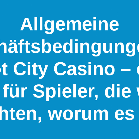
Allgemeine
häftsbedingunge
t City Casino – 
 für Spieler, di
ten, worum es