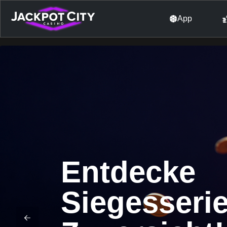
App
Entdecke
Siegesserie