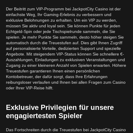
Der Beitritt zum VIP-Programm bei JackpotCity Casino ist der
einfachste Weg, Ihr Gaming-Erlebnis zu verbessern und
exklusive Belohnungen zu erhalten. Um ein VIP zu werden,
müssen Sie aktiv und loyal sein. Sie können Punkte für jeden
Echtgeld-Spin oder jede Tischspielrunde sammeln, die Sie
spielen. Je mehr Punkte Sie sammeln, desto höher steigen Sie
automatisch durch die Treuestufen auf. Dies gibt Ihnen Zugriff
auf personalisierte Vorteile, dedizierten Support und spezielle
Angebote. Mit steigendem VIP-Status können Sie schnellere €-
Auszahlungen, Einladungen zu exklusiven Veranstaltungen und
Zugang zu einer kleineren Anzahl von Spielen erwarten. Höhere
Treuestufen garantieren Ihnen einen persönlichen
Kontobetreuer, der dafür sorgt, dass Ihre Erfahrungen
reibungsloser verlaufen und Ihnen bei allen Fragen zum Casino
oder Ihrer VIP-Reise hilft.
Exklusive Privilegien für unsere
engagiertesten Spieler
Das Fortschreiten durch die Treuestufen bei JackpotCity Casino