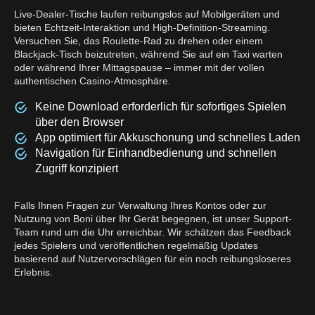
Live-Dealer-Tische laufen reibungslos auf Mobilgeräten und
bieten Echtzeit-Interaktion und High-Definition-Streaming.
Versuchen Sie, das Roulette-Rad zu drehen oder einem
Blackjack-Tisch beizutreten, während Sie auf ein Taxi warten
oder während Ihrer Mittagspause – immer mit der vollen
authentischen Casino-Atmosphäre.
Keine Download erforderlich für sofortiges Spielen
über den Browser
App optimiert für Akkuschonung und schnelles Laden
Navigation für Einhandbedienung und schnellen
Zugriff konzipiert
Falls Ihnen Fragen zur Verwaltung Ihres Kontos oder zur
Nutzung von Boni über Ihr Gerät begegnen, ist unser Support-
Team rund um die Uhr erreichbar. Wir schätzen das Feedback
jedes Spielers und veröffentlichen regelmäßig Updates
basierend auf Nutzervorschlägen für ein noch reibungsloseres
Erlebnis.