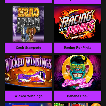
Sicher und lizenziert in Deutschland
Lizenzierung, Transparenz und Spielerschutz
Jackpotcity Casino auf Ihrem Mobilgerät: Spielen Sie
Spiele wann und wo Sie wollen!
Wie unsere mobile Plattform Ihr Spiel verbessert
Nehmen Sie an den Sonderveranstaltungen von
Jackpotcity Casino teil: Haben Sie Spaß und gewinnen
Rock Climber
Racing For Pinks
Sie groß bei Deutschland-Festivitäten!
Wie Sie das Beste aus Ihrem Festival herausholen
Schließen Sie sich den Jackpotcity Casino-Gewinnern
an: Spieler in Deutschland gewinnen!
Wie Gewinner bei Jackpotcity erfolgreich sind
Wie Sie Geld abheben und wann Sie bei JackpotCity
Casino Online ausgezahlt werden
Wicked Winnings
Banana Rock
Wie und wann Sie abheben