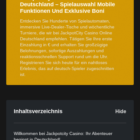
Deutschland – Spielauswahl Mobile
Funktionen Und Exklusive Boni
Entdecken Sie Hunderte von Spielautomaten,
immersive Live-Dealer-Tische und wöchentliche
Turniere, die wir bei JackpotCity Casino Online
Deutschland empfehlen. Tätigen Sie Ihre erste
Einzahlung in € und erhalten Sie großzügige
Belohnungen, sofortige Auszahlungen und
reaktionsschnellen Support rund um die Uhr.
Registrieren Sie sich heute für ein nahtloses
Erlebnis, das auf deutsch-Spieler zugeschnitten
ist.
Inhaltsverzeichnis
Hide
Willkommen bei Jackpotcity Casino: Ihr Abenteuer
beginnt in Deutschland!