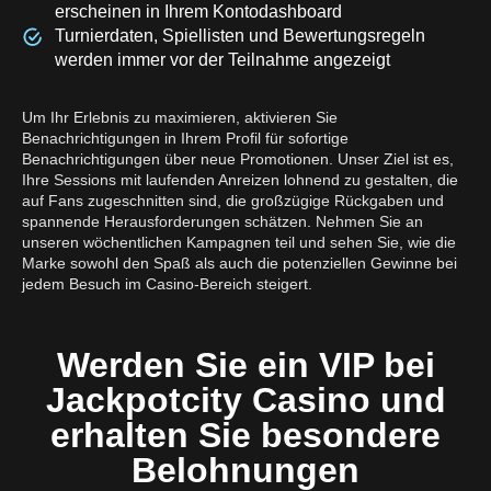
erscheinen in Ihrem Kontodashboard
Turnierdaten, Spiellisten und Bewertungsregeln
werden immer vor der Teilnahme angezeigt
Um Ihr Erlebnis zu maximieren, aktivieren Sie
Benachrichtigungen in Ihrem Profil für sofortige
Benachrichtigungen über neue Promotionen. Unser Ziel ist es,
Ihre Sessions mit laufenden Anreizen lohnend zu gestalten, die
auf Fans zugeschnitten sind, die großzügige Rückgaben und
spannende Herausforderungen schätzen. Nehmen Sie an
unseren wöchentlichen Kampagnen teil und sehen Sie, wie die
Marke sowohl den Spaß als auch die potenziellen Gewinne bei
jedem Besuch im Casino-Bereich steigert.
Werden Sie ein VIP bei
Jackpotcity Casino und
erhalten Sie besondere
Belohnungen