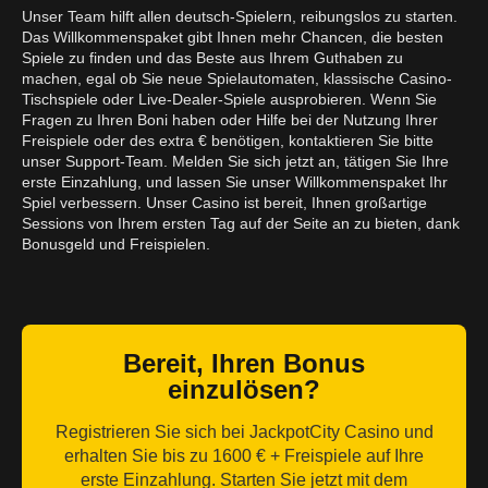
Unser Team hilft allen deutsch-Spielern, reibungslos zu starten.
Das Willkommenspaket gibt Ihnen mehr Chancen, die besten
Spiele zu finden und das Beste aus Ihrem Guthaben zu
machen, egal ob Sie neue Spielautomaten, klassische Casino-
Tischspiele oder Live-Dealer-Spiele ausprobieren. Wenn Sie
Fragen zu Ihren Boni haben oder Hilfe bei der Nutzung Ihrer
Freispiele oder des extra € benötigen, kontaktieren Sie bitte
unser Support-Team. Melden Sie sich jetzt an, tätigen Sie Ihre
erste Einzahlung, und lassen Sie unser Willkommenspaket Ihr
Spiel verbessern. Unser Casino ist bereit, Ihnen großartige
Sessions von Ihrem ersten Tag auf der Seite an zu bieten, dank
Bonusgeld und Freispielen.
Bereit, Ihren Bonus
einzulösen?
Registrieren Sie sich bei JackpotCity Casino und
erhalten Sie bis zu 1600 € + Freispiele auf Ihre
erste Einzahlung. Starten Sie jetzt mit dem