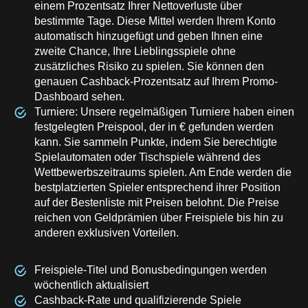
einem Prozentsatz Ihrer Nettoverluste über
bestimmte Tage. Diese Mittel werden Ihrem Konto
automatisch hinzugefügt und geben Ihnen eine
zweite Chance, Ihre Lieblingsspiele ohne
zusätzliches Risiko zu spielen. Sie können den
genauen Cashback-Prozentsatz auf Ihrem Promo-
Dashboard sehen.
Turniere: Unsere regelmäßigen Turniere haben einen
festgelegten Preispool, der in € gefunden werden
kann. Sie sammeln Punkte, indem Sie berechtigte
Spielautomaten oder Tischspiele während des
Wettbewerbszeitraums spielen. Am Ende werden die
bestplatzierten Spieler entsprechend ihrer Position
auf der Bestenliste mit Preisen belohnt. Die Preise
reichen von Geldprämien über Freispiele bis hin zu
anderen exklusiven Vorteilen.
Freispiele-Titel und Bonusbedingungen werden
wöchentlich aktualisiert
Cashback-Rate und qualifizierende Spiele