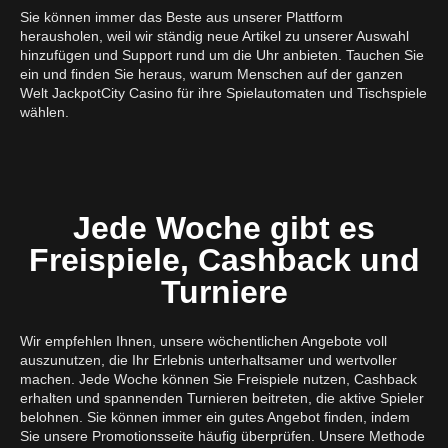
Sie können immer das Beste aus unserer Plattform
herausholen, weil wir ständig neue Artikel zu unserer Auswahl
hinzufügen und Support rund um die Uhr anbieten. Tauchen Sie
ein und finden Sie heraus, warum Menschen auf der ganzen
Welt JackpotCity Casino für ihre Spielautomaten und Tischspiele
wählen.
Jede Woche gibt es
Freispiele, Cashback und
Turniere
Wir empfehlen Ihnen, unsere wöchentlichen Angebote voll
auszunutzen, die Ihr Erlebnis unterhaltsamer und wertvoller
machen. Jede Woche können Sie Freispiele nutzen, Cashback
erhalten und spannenden Turnieren beitreten, die aktive Spieler
belohnen. Sie können immer ein gutes Angebot finden, indem
Sie unsere Promotionsseite häufig überprüfen. Unsere Methode