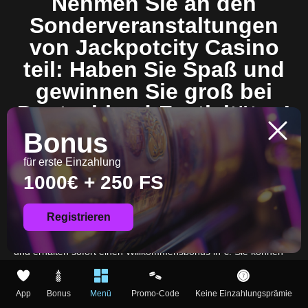
Nehmen Sie an den
Sonderveranstaltungen
von Jackpotcity Casino
teil: Haben Sie Spaß und
gewinnen Sie groß bei
Deutschland-Festivitäten!
Bonus
Sichern Sie sich einen Platz an einem unserer speziellen
Festival-Tische und probieren Sie ein neues Set von
für erste Einzahlung
Deutschland-thematisierten Spielen aus, die nur während dieser
1000€ + 250 FS
Jahreszeit verfügbar sind. Wir empfehlen dringend, an diesen
zeitlich begrenzten Veranstaltungen teilzunehmen, weil sie
thematisierte Unterhaltung und einzigartige Möglichkeiten
Registrieren
bieten, großartige Belohnungen zu verdienen. Während der
Deutschland-Feierlichkeiten tätigen Sie Ihre erste Einzahlung
und erhalten sofort einen Willkommensbonus in €. Sie können
diesen Bonus auf unseren speziellen saisonalen Spielautomaten
und Tischspielen nutzen. Unser Gaming-Hub verändert sich für
diese spaßige Jahreszeit und bietet jede Nacht spezielle
App
Bonus
Menü
Promo-Code
Keine Einzahlungsprämie
Angebote. Jeden Tag gibt es eine neue tägliche Verlosung oder