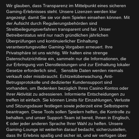
Wir glauben, dass Transparenz im Mittelpunkt eines sicheren
Gaming-Erlebnisses steht. Unsere Lizenzen werden klar
angezeigt, damit Sie sie vor dem Spielen einsehen können. Mit
der Aufsicht durch Regulierungsbehörden sind
Streitbeilegungsverfahren transparent und fair. Unser
Betreiberstatus wird nur nach gründlichen jährlichen
Überprüfungen und kontinuierlicher Einhaltung
verantwortungsvoller Gaming-Vorgaben erneuert. Ihre
Privatsphäre ist uns wichtig. Wir halten eine strenge
Datenschutzrichtlinie ein, sammeln nur die Informationen, die
zur Erbringung von Dienstleistungen und zur Einhaltung lokaler
Gesetze erforderlich sind。 Sensible Daten werden niemals
verkauft oder missbraucht. Echtzeitüberwachung, Anti-
Betrugsprotokolle und dedizierter Kundensupport sind
vorhanden, um Bedenken bezüglich Ihres Casino-Kontos oder
Ihrer Aktivität zu adressieren. Informierte Entscheidungen zu
treffen ist einfach. Sie können Limits für Einzahlungen, Verluste
und Sitzungsdauer festlegen sowie jederzeit eine Selbstsperre
beantragen. Diese Tools sollen Spielern helfen, die Kontrolle zu
behalten, und unser Support-Team ist bereit, Ihnen in Englisch,
€ oder jeder anderen Sprache Ihrer Wahl zu helfen. Unsere
Gaming-Lounge ist weiterhin darauf bedacht, sicherzustellen,
dass Ihr Erlebnis spaßig und sicher ist, und wir verfügen über