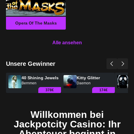
Opera Of The Masks
Alle ansehen
Unsere Gewinner
40 Shining Jewels
Kitty Glitter
B
Bernmen
Daemon
A
378€
174€
Willkommen bei
Jackpotcity Casino: Ihr
Abenteuer beginnt in