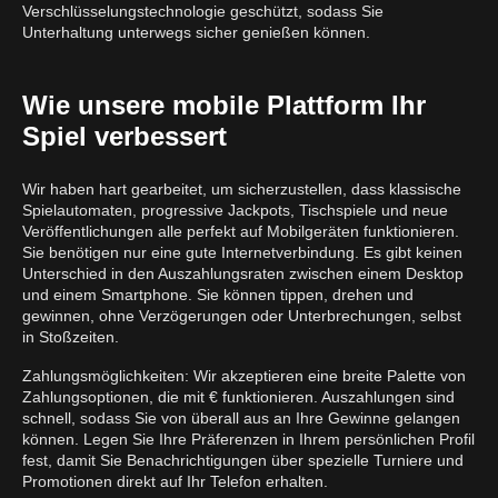
Verschlüsselungstechnologie geschützt, sodass Sie
Unterhaltung unterwegs sicher genießen können.
Wie unsere mobile Plattform Ihr
Spiel verbessert
Wir haben hart gearbeitet, um sicherzustellen, dass klassische
Spielautomaten, progressive Jackpots, Tischspiele und neue
Veröffentlichungen alle perfekt auf Mobilgeräten funktionieren.
Sie benötigen nur eine gute Internetverbindung. Es gibt keinen
Unterschied in den Auszahlungsraten zwischen einem Desktop
und einem Smartphone. Sie können tippen, drehen und
gewinnen, ohne Verzögerungen oder Unterbrechungen, selbst
in Stoßzeiten.
Zahlungsmöglichkeiten: Wir akzeptieren eine breite Palette von
Zahlungsoptionen, die mit € funktionieren. Auszahlungen sind
schnell, sodass Sie von überall aus an Ihre Gewinne gelangen
können. Legen Sie Ihre Präferenzen in Ihrem persönlichen Profil
fest, damit Sie Benachrichtigungen über spezielle Turniere und
Promotionen direkt auf Ihr Telefon erhalten.