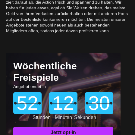
zielt darauf ab, die Action frisch und spannend zu halten. Wir
haben für jeden etwas, egal ob Sie Walzen drehen, das meiste
Geld von Ihren Verlusten zurückerhalten oder mit anderen Fans
auf der Bestenliste konkurrieren möchten. Die meisten unserer
Angebote stehen sowohl neuen als auch bestehenden
Mitgliedern offen, sodass jeder davon profitieren kann.
Wöchentliche
Freispiele
Angebot endet in:
52
12
28
Stunden
Minuten
Sekunden
Jetzt opt-in