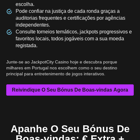
escolha.
Pode confiar na justiça de cada ronda graças a
auditorias frequentes e certificações por agências
independentes.
Consulte torneios temáticos, jackpots progressivos e
favoritos locais, todos jogáveis com a sua moeda
registada.
Junte-se ao JackpotCity Casino hoje e descubra porque
milhares em Portugal nos escolhem como o seu destino
principal para entretenimento de jogos interativos.
Reivindique O Seu Bónus De Boas-vindas Agora
Apanhe O Seu Bónus De
Boas-vindas: € Extra +