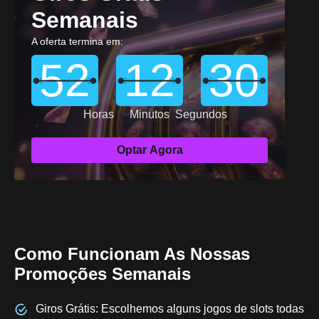
Semanais
A oferta termina em:
52
12
28
Horas
Minutos
Segundos
Optar Agora
Como Funcionam As Nossas
Promoções Semanais
Giros Grátis: Escolhemos alguns jogos de slots todas