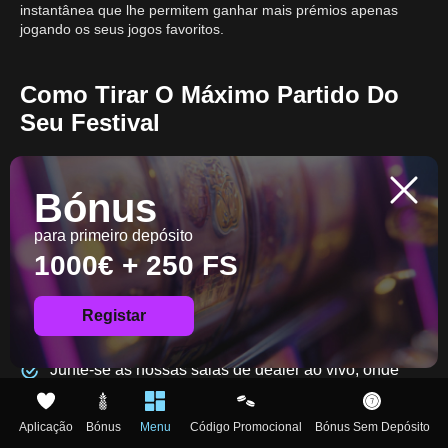
instantânea que lhe permitem ganhar mais prémios apenas
jogando os seus jogos favoritos.
Como Tirar O Máximo Partido Do
Seu Festival
Todos os dias, consulte a página "Eventos" para
obter notícias. Atualizamos o calendário com novos
Bónus
torneios, bónus flash e jogos especiais que só estão
para primeiro depósito
disponíveis durante a celebração de Portugal.
1000€ + 250 FS
Inscreva-se para receber alertas por email ou
mensagem de texto para saber sobre sorteios pop-up
ou torneios surpresa que só acontecem por um curto
Registar
período. Estes são normalmente anunciados com
pouco aviso prévio.
Junte-se às nossas salas de dealer ao vivo, onde
bónus temáticos e missões interativas tornam os
jogos de casino regulares mais divertidos. Os nossos
Aplicação
Bónus
Menu
Código Promocional
Bónus Sem Depósito
apresentadores simpáticos também lhe dão mais