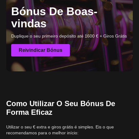
Bónus De Boas-
vindas
Duplique o seu primeiro depósito até 1600 € + Giros Grátis
Reivindicar Bónus
Como Utilizar O Seu Bónus De
Forma Eficaz
Utilizar o seu € extra e giros grátis é simples. Eis o que
recomendamos para o melhor início: