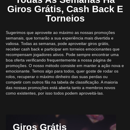
Giros Grátis, Cash Back E
Torneios
Sugerimos que aproveite ao máximo as nossas promoções
semanais, que tornarão a sua experiência mais divertida e
valiosa. Todas as semanas, pode aproveitar giros grátis,
receber cash back e participar em torneios emocionantes que
recompensam jogadores ativos. Pode sempre encontrar uma
boa oferta verificando frequentemente a nossa página de
promoções. O nosso método consiste em manter a ação nova e
emocionante. Temos algo para todos, quer goste de rodar os
rolos, recuperar o máximo dinheiro das suas perdas ou
competir com outros fãs na tabela de classificação. A maioria
das nossas promoções está aberta tanto a membros novos
como existentes, por isso todos podem aproveitá-las.
Giros Grátis