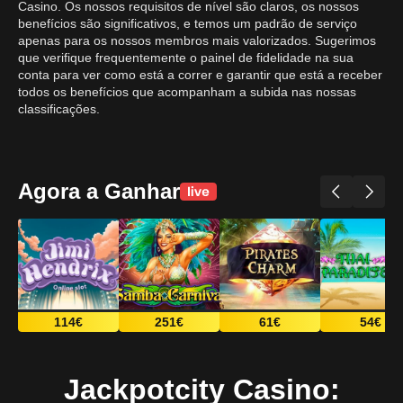
Casino. Os nossos requisitos de nível são claros, os nossos
benefícios são significativos, e temos um padrão de serviço
apenas para os nossos membros mais valorizados. Sugerimos
que verifique frequentemente o painel de fidelidade na sua
conta para ver como está a correr e garantir que está a receber
todos os benefícios que acompanham a subida nas nossas
classificações.
Agora a Ganhar
114€
251€
61€
54€
Jackpotcity Casino: