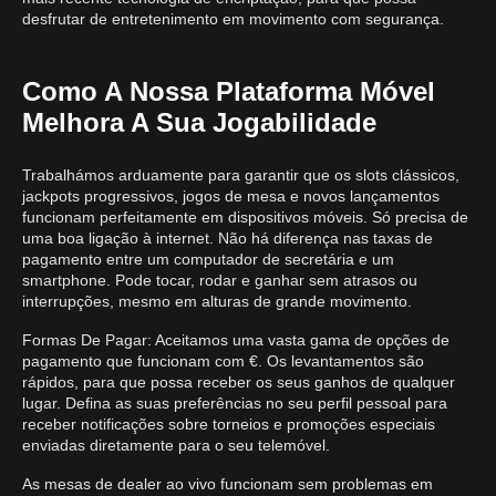
desfrutar de entretenimento em movimento com segurança.
Como A Nossa Plataforma Móvel
Melhora A Sua Jogabilidade
Trabalhámos arduamente para garantir que os slots clássicos,
jackpots progressivos, jogos de mesa e novos lançamentos
funcionam perfeitamente em dispositivos móveis. Só precisa de
uma boa ligação à internet. Não há diferença nas taxas de
pagamento entre um computador de secretária e um
smartphone. Pode tocar, rodar e ganhar sem atrasos ou
interrupções, mesmo em alturas de grande movimento.
Formas De Pagar: Aceitamos uma vasta gama de opções de
pagamento que funcionam com €. Os levantamentos são
rápidos, para que possa receber os seus ganhos de qualquer
lugar. Defina as suas preferências no seu perfil pessoal para
receber notificações sobre torneios e promoções especiais
enviadas diretamente para o seu telemóvel.
As mesas de dealer ao vivo funcionam sem problemas em