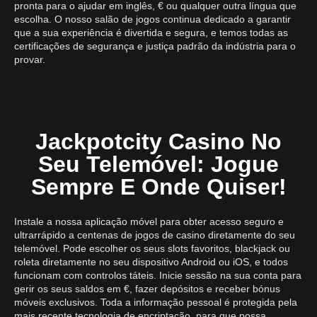
pronta para o ajudar em inglês, € ou qualquer outra língua que
escolha. O nosso salão de jogos continua dedicado a garantir
que a sua experiência é divertida e segura, e temos todas as
certificações de segurança e justiça padrão da indústria para o
provar.
Jackpotcity Casino No
Seu Telemóvel: Jogue
Sempre E Onde Quiser!
Instale a nossa aplicação móvel para obter acesso seguro e
ultrarrápido a centenas de jogos de casino diretamente do seu
telemóvel. Pode escolher os seus slots favoritos, blackjack ou
roleta diretamente no seu dispositivo Android ou iOS, e todos
funcionam com controlos táteis. Inicie sessão na sua conta para
gerir os seus saldos em €, fazer depósitos e receber bónus
móveis exclusivos. Toda a informação pessoal é protegida pela
mais recente tecnologia de encriptação, para que possa