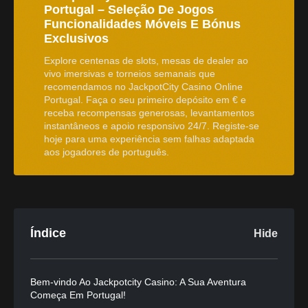
Portugal – Seleção De Jogos
Funcionalidades Móveis E Bónus
Exclusivos
Explore centenas de slots, mesas de dealer ao
vivo imersivas e torneios semanais que
recomendamos no JackpotCity Casino Online
Portugal. Faça o seu primeiro depósito em € e
receba recompensas generosas, levantamentos
instantâneos e apoio responsivo 24/7. Registe-se
hoje para uma experiência sem falhas adaptada
aos jogadores de português.
Índice
Hide
Bem-vindo Ao Jackpotcity Casino: A Sua Aventura
Começa Em Portugal!