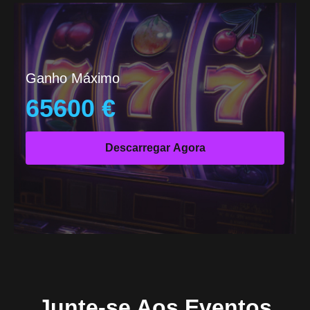
Ganho Máximo
65600 €
Descarregar Agora
Junte-se Aos Eventos