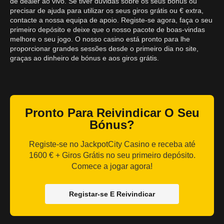
de dealer ao vivo. Se tiver dúvidas sobre os seus bónus ou
precisar de ajuda para utilizar os seus giros grátis ou € extra,
contacte a nossa equipa de apoio. Registe-se agora, faça o seu
primeiro depósito e deixe que o nosso pacote de boas-vindas
melhore o seu jogo. O nosso casino está pronto para lhe
proporcionar grandes sessões desde o primeiro dia no site,
graças ao dinheiro de bónus e aos giros grátis.
Pronto Para Reivindicar O Seu
Bónus?
Registe-se no JackpotCity Casino e receba até
1600 € + Giros Grátis no seu primeiro depósito.
Comece a jogar agora!
Registar-se E Reivindicar