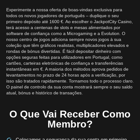
Experimente a nossa oferta de boas-vindas exclusiva para
todos os novos jogadores de português – duplique o seu
primeiro depósito até 1600 €. Ao escolher o JackpotCity Casino,
terá acesso a centenas de slots e mesas alimentados por
software de confiança como a Microgaming e a Evolution. O
nosso centro de jogos adiciona sempre novos jogos à sua
coleção que têm gráficos realistas, multiplicadores elevados e
rondas de bónus divertidas. É fácil depositar dinheiro com
opções seguras feitas para utilizadores em Portugal, como
cartões, carteiras eletrónicas de confiança e transferências
instantâneas em €. A maioria dos métodos aprova pedidos de
levantamentos no prazo de 24 horas após a verificação, por
isso são tratados rapidamente. Tornamos todo o processo claro.
O painel de controlo da sua conta mostrará sempre o seu saldo
atual, bónus e histórico de transações.
O Que Vai Receber Como
Membro?
Colocamos a segurança da sua conta em primeiro