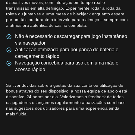
dispositivos móveis, com interação em tempo real e
transmissão em alta definição. Experimente rodar a roda da
roleta ou juntar-se a uma mesa de blackjack enquanto espera
por um táxi ou durante o intervalo para o almoço – sempre com
a atmosfera autêntica de casino completa.
Não é necessário descarregar para jogo instantâneo
via navegador
Aplicação otimizada para poupança de bateria e
carregamento rápido
Navegação concebida para uso com uma mão e
acesso rápido
Se tiver dúvidas sobre a gestão da sua conta ou utilização de
bónus através do seu dispositivo, a nossa equipa de apoio está
disponível 24 horas por dia. Valorizamos o feedback de todos
os jogadores e lançamos regularmente atualizações com base
nas sugestões dos utilizadores para uma experiência ainda
mais fluida.