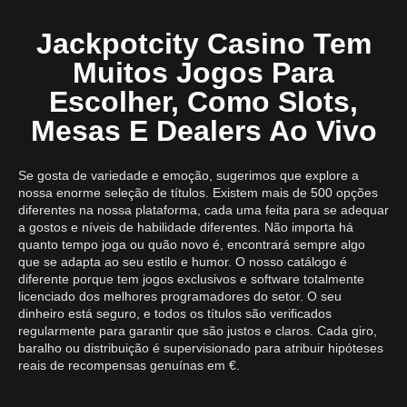
Jackpotcity Casino Tem
Muitos Jogos Para
Escolher, Como Slots,
Mesas E Dealers Ao Vivo
Se gosta de variedade e emoção, sugerimos que explore a
nossa enorme seleção de títulos. Existem mais de 500 opções
diferentes na nossa plataforma, cada uma feita para se adequar
a gostos e níveis de habilidade diferentes. Não importa há
quanto tempo joga ou quão novo é, encontrará sempre algo
que se adapta ao seu estilo e humor. O nosso catálogo é
diferente porque tem jogos exclusivos e software totalmente
licenciado dos melhores programadores do setor. O seu
dinheiro está seguro, e todos os títulos são verificados
regularmente para garantir que são justos e claros. Cada giro,
baralho ou distribuição é supervisionado para atribuir hipóteses
reais de recompensas genuínas em €.