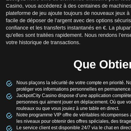
Casino, vous accéderez à des centaines de machines à
plateforme de jeu ajoute toujours de nouveaux jeux à s
facile de déposer de l’argent avec des options sécuris
confiance et les transferts instantanés en €. La plupa
qu’elles sont traitées rapidement. Nous rendons l’ens
votre historique de transactions.
Que Obtie
Nous plaçons la sécurité de votre compte en priorité. No
protéger vos informations personnelles en permanence
JackpotCity Casino dispose d’une application complète e
personnes qui aiment jouer en déplacement. Où que vous
rouleaux ou que vous jouiez à une table en direct.
Notre programme VIP offre de véritables récompenses au
les niveaux pour obtenir des offres spéciales, des tir
Le service client est disponible 24/7 via le chat en dir