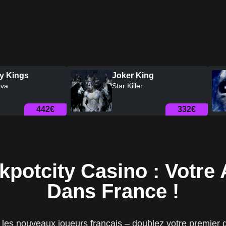
y Kings
Joker King
ova
Star Killer
442€
332€
kpotcity Casino : Votr
Dans France !
 les nouveaux joueurs français – doublez votre premier 