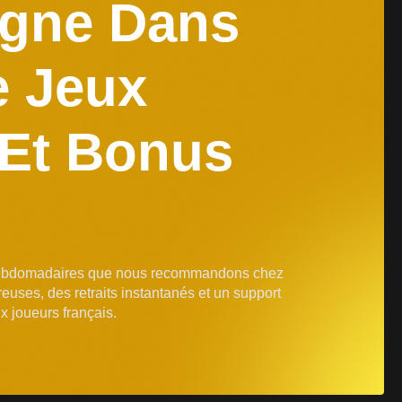
igne Dans
e Jeux
 Et Bonus
is hebdomadaires que nous recommandons chez
uses, des retraits instantanés et un support
x joueurs français.