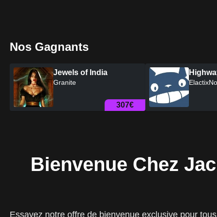
Nos Gagnants
Jewels of India
Highwa
Granite
ElactixN
307€
Bienvenue Chez Jac
Essayez notre offre de bienvenue exclusive pour tous