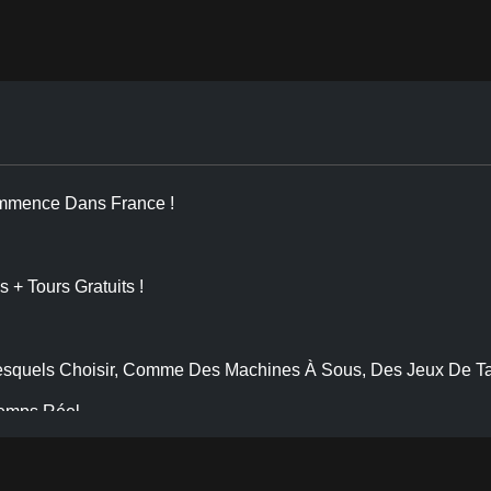
ommence Dans France !
+ Tours Gratuits !
squels Choisir, Comme Des Machines À Sous, Des Jeux De Tab
Temps Réel
k Et Des Tournois