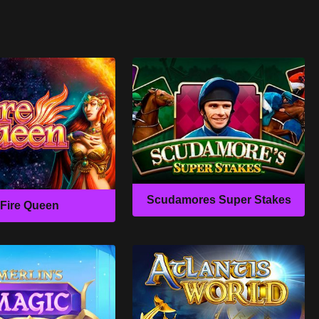
Scudamores Super Stakes
Fire Queen
!