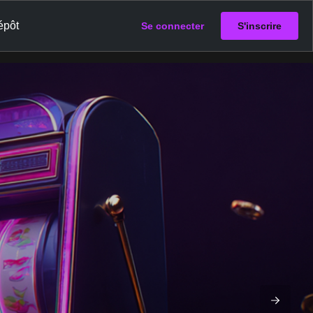
épôt
Se connecter
S'inscrire